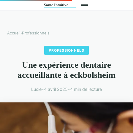
Accueil
›
Professionnels
PROFESSIONNELS
Une expérience dentaire
accueillante à eckbolsheim
Lucie
•
4 avril 2025
•
4 min de lecture