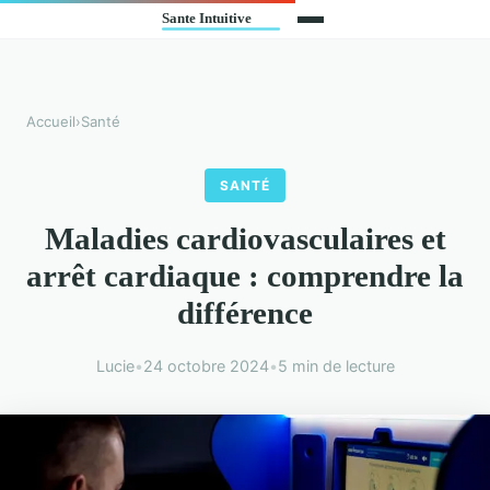
Accueil
›
Santé
SANTÉ
Maladies cardiovasculaires et
arrêt cardiaque : comprendre la
différence
Lucie
•
24 octobre 2024
•
5 min de lecture