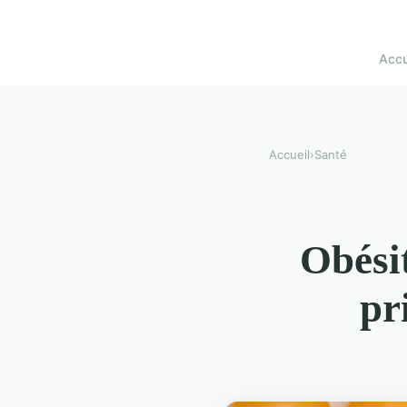
Accu
Accueil
›
Santé
Obésit
pr