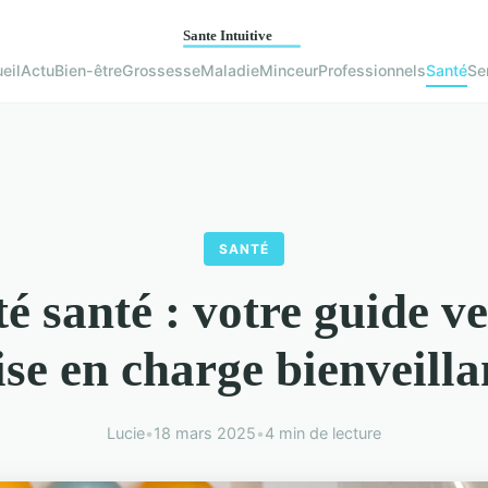
eil
Actu
Bien-être
Grossesse
Maladie
Minceur
Professionnels
Santé
Se
SANTÉ
é santé : votre guide v
ise en charge bienveilla
Lucie
•
18 mars 2025
•
4 min de lecture