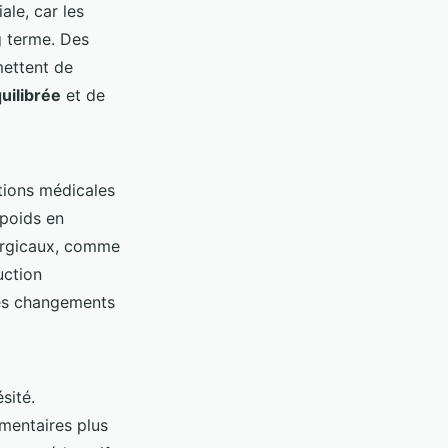
ale, car les
g terme. Des
ettent de
uilibrée
et de
ntions médicales
 poids en
rurgicaux, comme
uction
des changements
sité.
imentaires plus