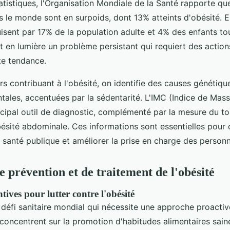
atistiques, l'Organisation Mondiale de la Santé rapporte q
s le monde sont en surpoids, dont 13% atteints d'obésité. E
uisent par 17% de la population adulte et 4% des enfants t
 en lumière un problème persistant qui requiert des actio
te tendance.
rs contribuant à l'obésité, on identifie des causes génétiqu
tales, accentuées par la sédentarité. L'IMC (Indice de Mass
ncipal outil de diagnostic, complémenté par la mesure du tou
bésité abdominale. Ces informations sont essentielles pour o
e santé publique et améliorer la prise en charge des person
e prévention et de traitement de l'obésité
ives pour lutter contre l'obésité
 défi sanitaire mondial qui nécessite une approche proacti
concentrent sur la promotion d'habitudes alimentaires sain