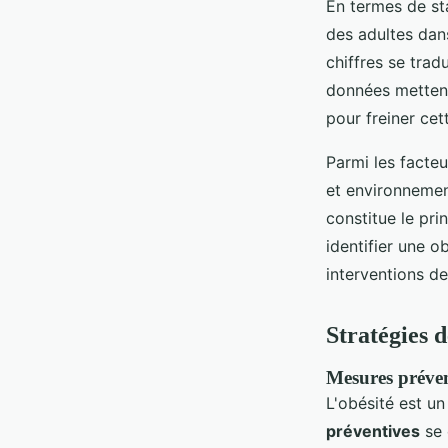
En termes de st
des adultes dan
chiffres se trad
données mettent
pour freiner cet
Parmi les facteu
et environnemen
constitue le pri
identifier une o
interventions d
Stratégies d
Mesures prévent
L'obésité est un
préventives
se 