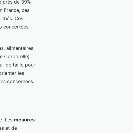
ue près de 39%
n France, ces
ouchés. Ces
ns concertées
es, alimentaires
e Corporelle)
r de taille pour
rienter les
nes concernées.
ve. Les
mesures
es et de