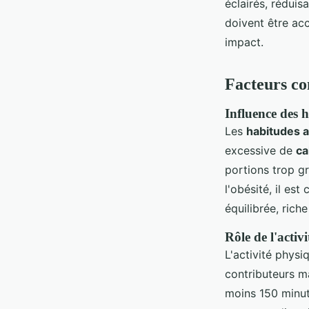
éclairés, réduis
doivent être ac
impact.
Facteurs co
Influence des h
Les
habitudes a
excessive de
ca
portions trop g
l'obésité, il es
équilibrée, rich
Rôle de l'activ
L'activité physi
contributeurs ma
moins 150 minu