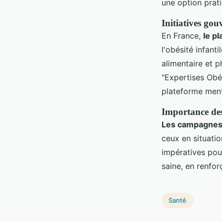
une option prat
Initiatives gou
En France,
le pl
l'obésité infant
alimentaire et p
"Expertises Obés
plateforme men
Importance des 
Les campagnes 
ceux en situati
impératives po
saine, en renfor
Santé