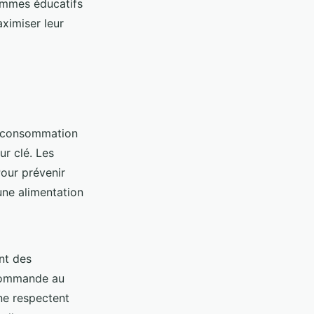
rammes éducatifs
ximiser leur
e consommation
ur clé. Les
our prévenir
 une alimentation
nt des
ommande au
ne respectent