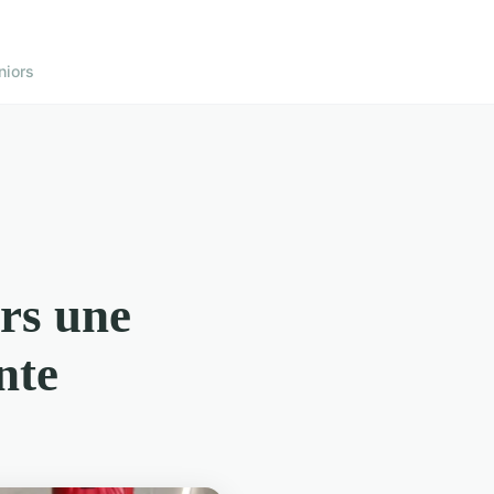
niors
ers une
nte