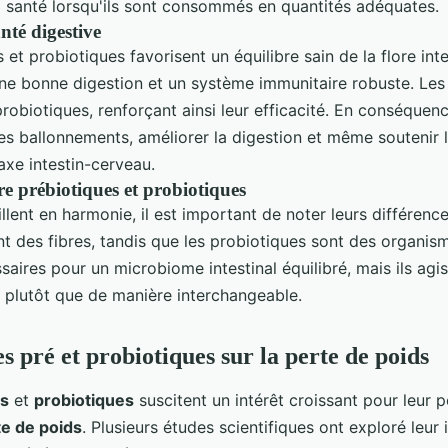
la santé lorsqu'ils sont consommés en quantités adéquates.
nté digestive
 et probiotiques favorisent un équilibre sain de la flore inte
une bonne digestion et un système immunitaire robuste. Les
probiotiques, renforçant ainsi leur efficacité. En conséquenc
les ballonnements, améliorer la digestion et même soutenir 
'axe intestin-cerveau.
re prébiotiques et probiotiques
aillent en harmonie, il est important de noter leurs différenc
t des fibres, tandis que les probiotiques sont des organism
aires pour un microbiome intestinal équilibré, mais ils agi
plutôt que de manière interchangeable.
es pré et probiotiques sur la perte de poids
es
et
probiotiques
suscitent un intérêt croissant pour leur p
te de poids
. Plusieurs études scientifiques ont exploré leur 