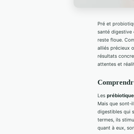
Pré et probioti
santé digestive 
reste floue. Co
alliés précieux 
résultats concre
attentes et réal
Comprendre 
Les
prébiotiqu
Mais que sont-i
digestibles qui 
termes, ils stim
quant à eux, so