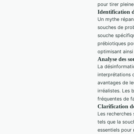
pour tirer plein
Identification 
Un mythe répandu
souches de prob
souche spécifiq
prébiotiques pou
optimisant ainsi 
Analyse des so
La désinformati
interprétations 
avantages de leu
irréalistes. Les
fréquentes de f
Clarification d
Les recherches 
tels que la souc
essentiels pour