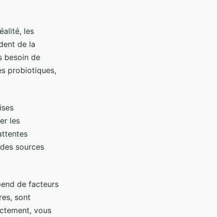
alité, les
dent de la
s besoin de
es probiotiques,
ises
er les
attentes
t des sources
pend de facteurs
res, sont
ectement, vous