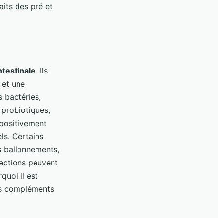
aits des pré et
ntestinale
. Ils
 et une
s bactéries,
 probiotiques,
 positivement
ls. Certains
s ballonnements,
fections peuvent
quoi il est
es compléments