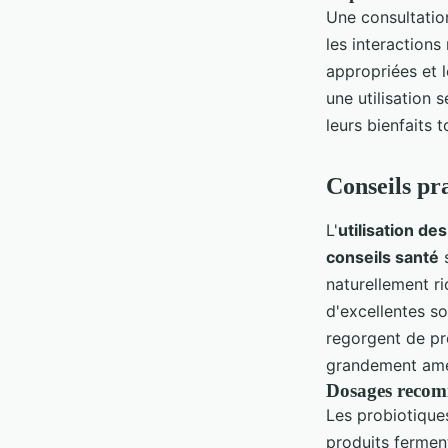
Une consultation
les interaction
appropriées et 
une utilisation 
leurs bienfaits 
Conseils pra
L'
utilisation de
conseils santé
s
naturellement ri
d'excellentes so
regorgent de pr
grandement améli
Dosages recom
Les probiotique
produits ferment