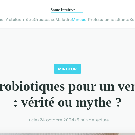
eil
Actu
Bien-être
Grossesse
Maladie
Minceur
Professionnels
Santé
Se
MINCEUR
probiotiques pour un ven
: vérité ou mythe ?
Lucie
•
24 octobre 2024
•
6 min de lecture