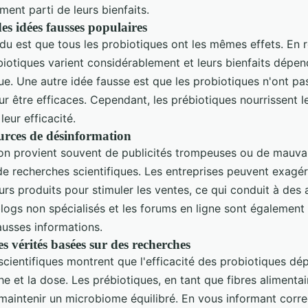
ement parti de leurs bienfaits.
des idées fausses populaires
 est que tous les probiotiques ont les mêmes effets. En ré
iotiques varient considérablement et leurs bienfaits dépen
ue. Une autre idée fausse est que les probiotiques n'ont pa
r être efficaces. Cependant, les prébiotiques nourrissent l
leur efficacité.
urces de désinformation
on provient souvent de publicités trompeuses ou de mauva
de recherches scientifiques. Les entreprises peuvent exagér
rs produits pour stimuler les ventes, ce qui conduit à des 
 blogs non spécialisés et les forums en ligne sont égalemen
ausses informations.
es vérités basées sur des recherches
scientifiques montrent que l'efficacité des probiotiques dé
he et la dose. Les prébiotiques, en tant que fibres alimentai
 maintenir un microbiome équilibré. En vous informant corr