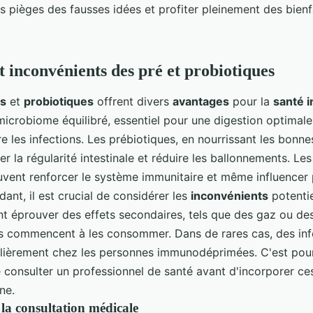
s pièges des fausses idées et profiter pleinement des bienf
t inconvénients des pré et probiotiques
es
et
probiotiques
offrent divers
avantages
pour la
santé i
microbiome équilibré, essentiel pour une digestion optimale
e les infections. Les prébiotiques, en nourrissant les bonne
r la régularité intestinale et réduire les ballonnements. Les
uvent renforcer le système immunitaire et même influencer
ant, il est crucial de considérer les
inconvénients
potentie
nt éprouver des effets secondaires, tels que des gaz ou de
ils commencent à les consommer. Dans de rares cas, des in
culièrement chez les personnes immunodéprimées. C'est pour
onsulter un professionnel de santé avant d'incorporer c
ne.
la consultation médicale