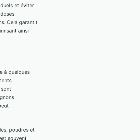
duels et éviter
 doses
s. Cela garantit
imisant ainsi
ce à quelques
ments
 sont
oignons
peut
les, poudres et
 est souvent