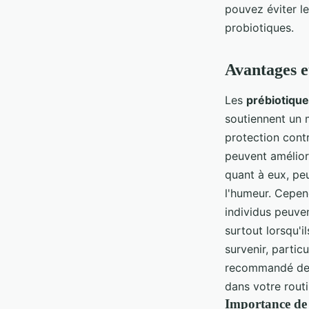
pouvez éviter le
probiotiques.
Avantages e
Les
prébiotiqu
soutiennent un 
protection contr
peuvent améliore
quant à eux, pe
l'humeur. Cepend
individus peuve
surtout lorsqu'
survenir, parti
recommandé de c
dans votre routi
Importance de 